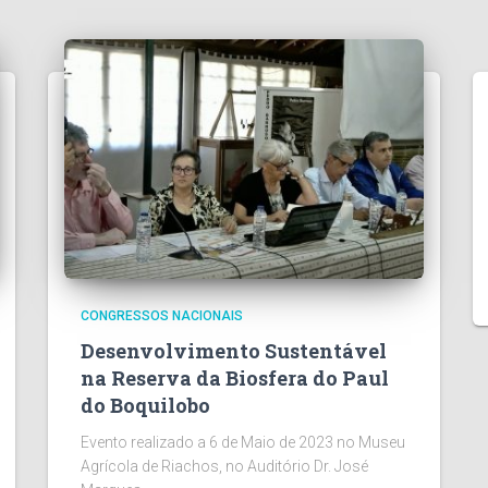
CONGRESSOS NACIONAIS
Desenvolvimento Sustentável
na Reserva da Biosfera do Paul
do Boquilobo
Evento realizado a 6 de Maio de 2023 no Museu
Agrícola de Riachos, no Auditório Dr. José