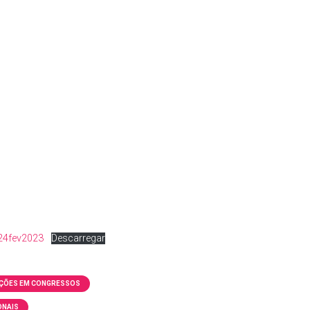
_24fev2023
Descarregar
ÇÕES EM CONGRESSOS
ONAIS